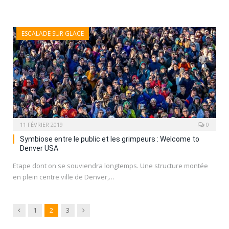
ESCALADE SUR GLACE
11 FÉVRIER 2019
0
Symbiose entre le public et les grimpeurs : Welcome to
Denver USA
Etape dont on se souviendra longtemps. Une structure montée
en plein centre ville de Denver,…
Previous
Next
1
2
3