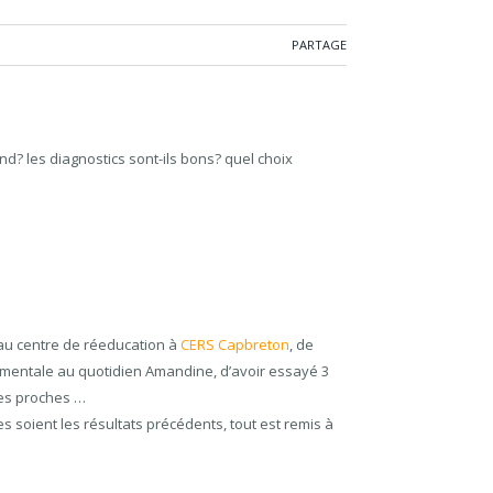
PARTAGE
d? les diagnostics sont-ils bons? quel choix
r au centre de réeducation à
CERS Capbreton
, de
e mentale au quotidien Amandine, d’avoir essayé 3
lles proches …
es soient les résultats précédents, tout est remis à