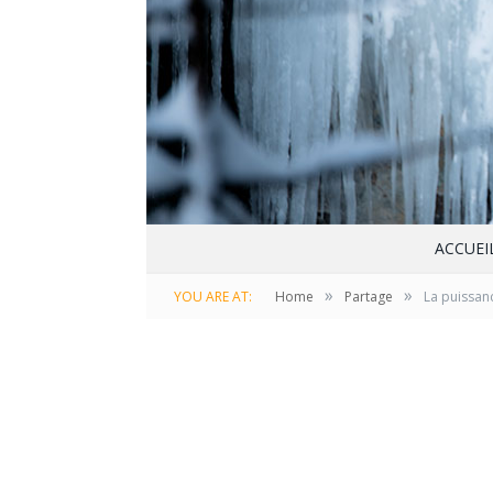
ACCUEI
»
»
YOU ARE AT:
Home
Partage
La puissanc