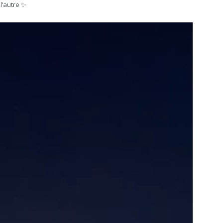
’autre ✨️