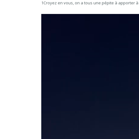
1Croyez en vous, on a tous une pépite à apporter à l
Lecteur
vidéo