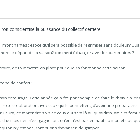
’on conscientise la puissance du collectif derrière.
 m’ont hantés : est-ce qu’il sera possible de regrimper sans douleur? Quan
rendre le départ de la saison? comment échanger avec les partenaires ?
y croire, de tout mettre en place pour que ça fonctionne cette saison.
 zone de confort :
sir son entourage. Cette année ça a été par exemple de faire le choix d’alle
roite collaboration avec ceux qui le permettent, d’avoir une préparatric
ler, Laura, c’est prendre soin de ceux qui sont là au quotidien, amis et fami
 cliché mais rien n’est gagné tant qu’on n’est pas en haut du mur, et quelqu
t qu’on n’y est pas, continuons d’avancer, de grimper.