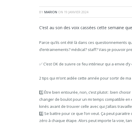
BY
MARION
ON
19 JANVIER 2024
C’est au son des voix cassées cette semaine que l
Parce qu’ils ont été là dans ces questionnements qui
d’entrainements? médical? staff? Vais-je pouvoir p
✅️ C’est OK de suivre ce feu intérieur qui a envie d’
2 tips qui m’ont aidée cette année pour sortir de ma
1️⃣ Être bien entourée, non, c’est plutot : bien choi
changer de boulot pour un mi temps compatible en ét
kinés avant de trouver celle avec qui j’allais travail
2️⃣ Se battre pour ce que l’on veut. Ça peut paraitre
zéro à chaque étape. Alors peut importe la voie, tan