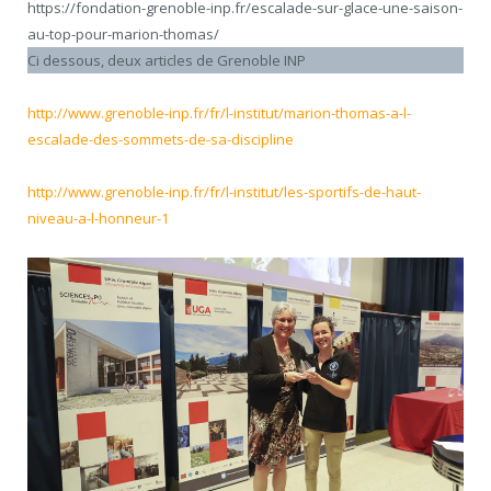
https://fondation-grenoble-inp.fr/escalade-sur-glace-une-saison-
au-top-pour-marion-thomas/
Ci dessous, deux articles de Grenoble INP
http://www.grenoble-inp.fr/fr/l-institut/marion-thomas-a-l-
escalade-des-sommets-de-sa-discipline
http://www.grenoble-inp.fr/fr/l-institut/les-sportifs-de-haut-
niveau-a-l-honneur-1