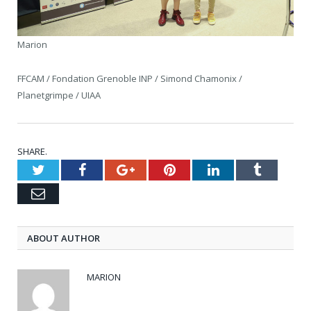
Marion
FFCAM / Fondation Grenoble INP / Simond Chamonix /
Planetgrimpe / UIAA
SHARE.
Twitter
Facebook
Google+
Pinterest
LinkedIn
Tumblr
Email
ABOUT AUTHOR
MARION